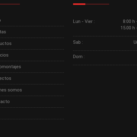
o
Lun - Vier :
8:00 h 
15.00 h 
tas
Sab :
U
uctos
icios
Dom :
omontajes
ectos
nes somos
acto