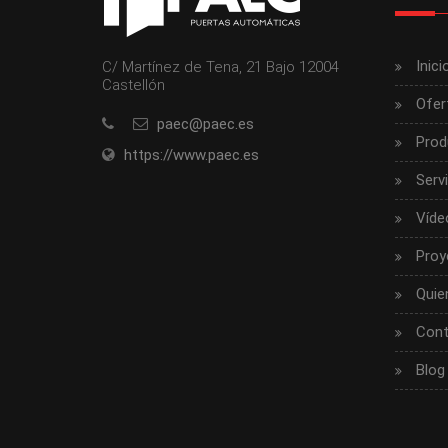
Inici
C/ Martínez de Tena, 21 Bajo 12004
Castellón
Ofer
paec@paec.es
Prod
https://www.paec.es
Serv
Víde
Proy
Quie
Cont
Blog