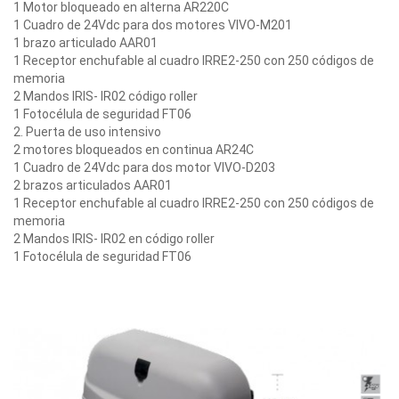
1 Motor bloqueado en alterna AR220C
1 Cuadro de 24Vdc para dos motores
VIVO-M201
1 brazo articulado AAR01
1 Receptor enchufable al cuadro
IRRE2-250
con 250 códigos de
memoria
2 Mandos IRIS-
IR02
código roller
1 Fotocélula de seguridad
FT06
2. Puerta de uso intensivo
2 motores bloqueados en continua AR24C
1 Cuadro de 24Vdc para dos motor
VIVO-D203
2 brazos articulados AAR01
1 Receptor enchufable al cuadro
IRRE2-250
con 250 códigos de
memoria
2 Mandos IRIS-
IR02
en código roller
1 Fotocélula de seguridad
FT06