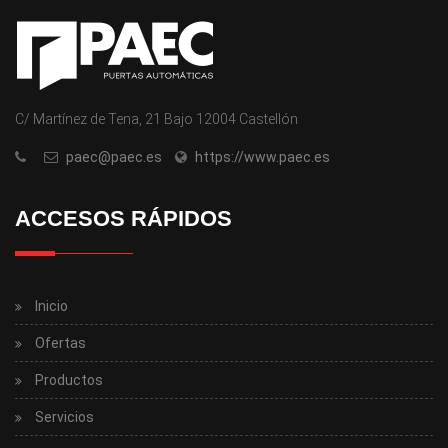
C/ Martínez de Tena, 21 Bajo 12004 Castellón
paec@paec.es
https://www.paec.es
ACCESOS RÁPIDOS
Inicio
Ofertas
Productos
Servicios