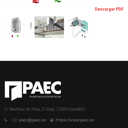
Descargar PDF
C/ Martínez de Tena, 21 Bajo 12004 Castellón
paec@paec.es
https://www.paec.es