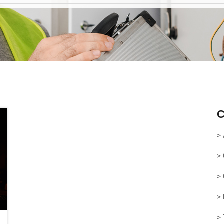
>
>
>
>
>