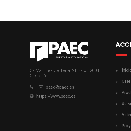
ACC
Inici
C/ Martínez de Tena, 21 Bajo 12004
Castellón
Ofer
paec@paec.es
Prod
https://www.paec.es
Serv
Víde
Proy