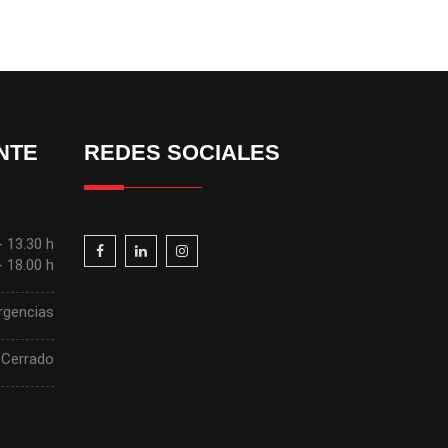
NTE
REDES SOCIALES
- 13.30 h
- 18.00 h
rgencias
Cerrado