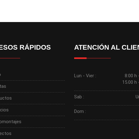
ESOS RÁPIDOS
ATENCIÓN AL CLIE
o
Lun - Vier :
8:00 h 
15.00 h 
tas
Sab :
U
uctos
icios
Dom :
omontajes
ectos